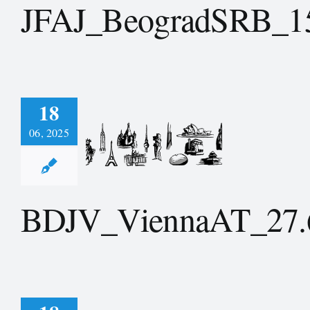
JFAJ_BeogradSRB_15
18
06, 2025
_ViennaAT_27.6.2024
BDJV_ViennaAT_27.