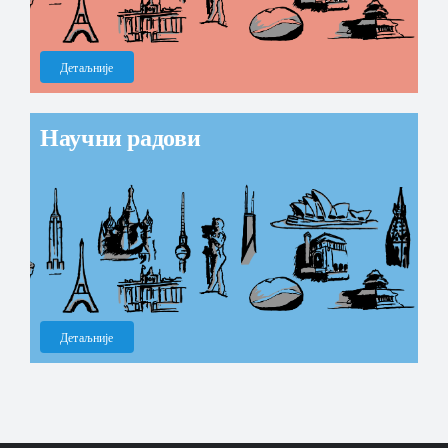
Детаљније
Научни радови
Детаљније