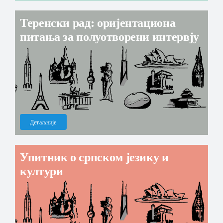
Теренски рад: оријентациона
питања за полуотворени интервју
Детаљније
Упитник о српском језику и
култури