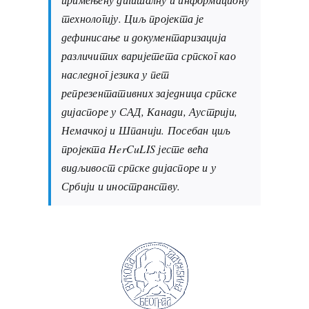
технологију. Циљ пројекта је
дефинисање и документаризација
различитих варијетета српског као
наследног језика у пет
репрезентативних заједница српске
дијаспоре у САД, Канади, Аустрији,
Немачкој и Шпанији. Посебан циљ
пројекта HerCuLIS јесте већа
видљивост српске дијаспоре и у
Србији и иностранству.