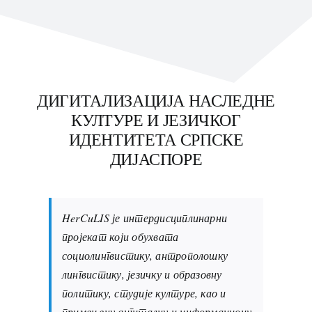
ДИГИТАЛИЗАЦИЈА НАСЛЕДНЕ
КУЛТУРЕ И ЈЕЗИЧКОГ
ИДЕНТИТЕТА СРПСКЕ
ДИЈАСПОРЕ
HerCuLIS је интердисциплинарни
пројекат који обухвата
социолингвистику, антрополошку
лингвистику, језичку и образовну
политику, студије културе, као и
примењену дигиталну и информациону