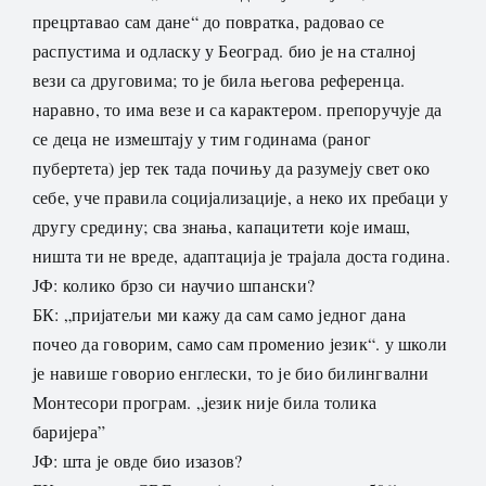
прецртавао сам дане“ до повратка, радовао се
распустима и одласку у Београд. био је на сталној
вези са друговима; то је била његова референца.
наравно, то има везе и са карактером. препоручује да
се деца не измештају у тим годинама (раног
пубертета) јер тек тада почињу да разумеју свет око
себе, уче правила социјализације, а неко их пребаци у
другу средину; сва знања, капацитети које имаш,
ништа ти не вреде, адаптација је трајала доста година.
ЈФ: колико брзо си научио шпански?
БК: „пријатељи ми кажу да сам само једног дана
почео да говорим, само сам променио језик“. у школи
је навише говорио енглески, то је био билингвални
Монтесори програм. „језик није била толика
баријера”
ЈФ: шта је овде био изазов?