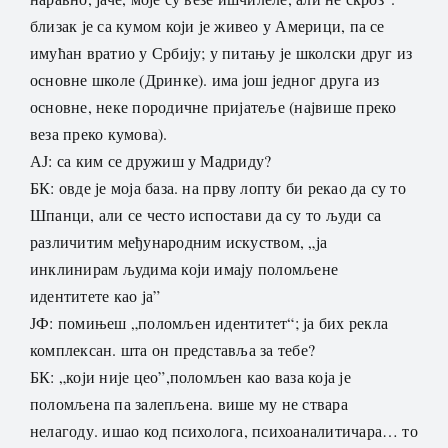
близак је са кумом који је живео у Америци, па се
имућан вратио у Србију; у питању је школски друг из
основне школе (Дринке). има још једног друга из
основне, неке породичне пријатеље (највише преко
веза преко кумова).
АЈ: са ким се дружиш у Мадриду?
БК: овде је моја база. на прву лопту би рекао да су то
Шпанци, али се често испостави да су то људи са
различитим међународним искуством, „ја
инклинирам људима који имају поломљене
идентитете као ја”
ЈФ: помињеш „поломљен идентитет“; ја бих рекла
комплексан. шта он представља за тебе?
БК: „који није цео”,поломљен као ваза која је
поломљена па залепљена. више му не ствара
нелагоду. ишао код психолога, психоаналитичара… то