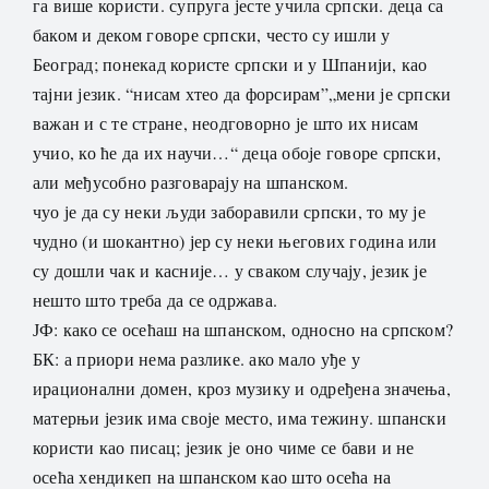
га више користи. супруга јесте учила српски. деца са
баком и деком говоре српски, често су ишли у
Београд; понекад користе српски и у Шпанији, као
тајни језик. “нисам хтео да форсирам”„мени је српски
важан и с те стране, неодговорно је што их нисам
учио, ко ће да их научи…“ деца обоје говоре српски,
али међусобно разговарају на шпанском.
чуо је да су неки људи заборавили српски, то му је
чудно (и шокантно) јер су неки његових година или
су дошли чак и касније… у сваком случају, језик је
нешто што треба да се одржава.
ЈФ: како се осећаш на шпанском, односно на српском?
БК: а приори нема разлике. ако мало уђе у
ирационални домен, кроз музику и одређена значења,
матерњи језик има своје место, има тежину. шпански
користи као писац; језик је оно чиме се бави и не
осећа хендикеп на шпанском као што осећа на