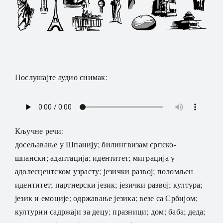
Послушајте аудио снимак:
Кључне речи:
досељавање у Шпанију; билингвизам српско-
шпански; адаптација; идентитет; миграција у
адолесцентском узрасту; језички развој; поломљен
идентитет; партнерски језик; језички развој; култура;
језик и емоције; одржавање језика; везе са Србијом;
културни садржаји за децу; празници; дом; баба; деда;