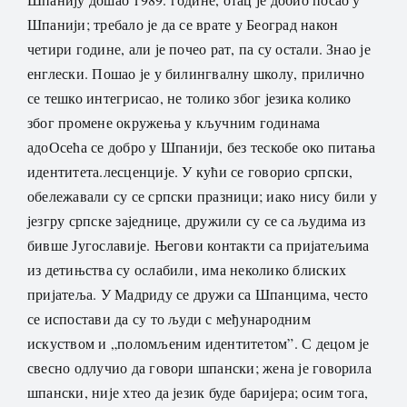
Шпанији; требало је да се врате у Београд након
четири године, али је почео рат, па су остали. Знао је
енглески. Пошао је у билингвалну школу, прилично
се тешко интегрисао, не толико због језика колико
због промене окружења у кључним годинама
адоОсећа се добро у Шпанији, без тескобе око питања
идентитета.лесценције. У кући се говорио српски,
обележавали су се српски празници; иако нису били у
језгру српске заједнице, дружили су се са људима из
бивше Југославије. Његови контакти са пријатељима
из детињства су ослабили, има неколико блиских
пријатеља. У Мадриду се дружи са Шпанцима, често
се испостави да су то људи с међународним
искуством и „поломљеним идентитетом”. С децом је
свесно одлучио да говори шпански; жена је говорила
шпански, није хтео да језик буде баријера; осим тога,