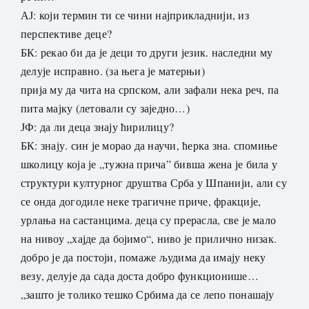
АЈ: који термин ти се чини најприкладнији, из
перспективе деце?
БК: рекао би да је деци то други језик. наследни му
делује исправно. (за њега је матерњи)
прија му да чита на српском, али зафали нека реч, па
пита мајку (летовали су заједно…)
ЈФ: да ли деца знају ћирилицу?
БК: знају. син је морао да научи, ћерка зна. спомиње
школицу која је „тужна прича” бивша жена је била у
структури културног друштва Срба у Шпанији, али су
се онда догодиле неке трагичне приче, фракције,
урлања на састанцима. деца су прерасла, све је мало
на нивоу „хајде да бојимо“, ниво је прилично низак.
добро је да постоји, помаже људима да имају неку
везу, делује да сада доста добро функционише…
„зашто је толико тешко Србима да се лепо понашају