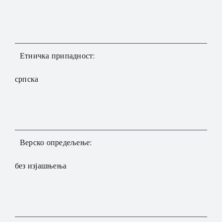
Етничка припадност:
српска
Верско опредељење:
без изјашњења