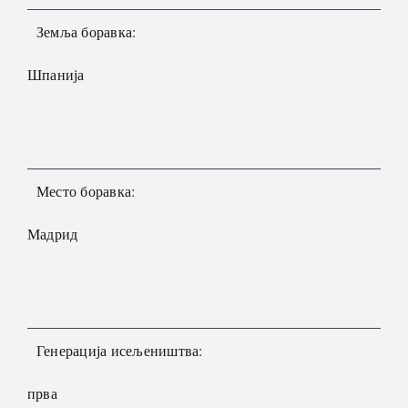
Земља боравка:
Шпанија
Место боравка:
Мадрид
Генерација исељеништва:
прва