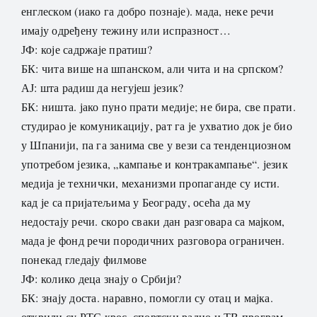
енглеском (иако га добро познаје). мада, неке речи
имају одређену тежину или испразност…
ЈФ: које садржаје пратиш?
БК: чита више на шпанском, али чита и на српском?
АЈ: шта радиш да негујеш језик?
БК: ништа. јако пуно прати медије; не бира, све прати.
студирао је комуникацију, рат га је ухватио док је био
у Шпанији, па га занима све у вези са тенденциозном
употребом језика, „кампање и контракампање“. језик
медија је технички, механизми пропаганде су исти.
кад је са пријатељима у Београду, осећа да му
недостају речи. скоро сваки дан разговара са мајком,
мада је фонд речи породичних разговора ограничен.
понекад гледају филмове
ЈФ: колико деца знају о Србији?
БК: знају доста. наравно, помогли су отац и мајка.
открили су РТС крос, спортски радио и ТВ програм