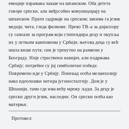
емоције изражава лакше на шпанском. Оба детета
говоре српски, али међусобно комуницирају на
шпанском. Прати садржаје на српском; занима га језик
медија; чита, гледа филмове. Преко ТВ–а за дијаспору
су сазнали за програм који стипендира децу и окупља
их у летњим камповима у Србији; његова деца су већ
ишла више пута; син је тренутно на размени у
Београду. Није страствени навијач, али подржава
Србију; потребне су јој симболичне победе.
Повремено иде у Србију. Понекад осећа меланхолију
иако идеолошки негира југоносталгију. Дом је у
Шпанији, тамо где има већу мрежу људи. За децу је
српски други језик, наследни. Он српски осећа као
матерњи.
Протокол: