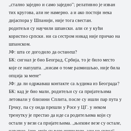
„стално заједно и само заједно”; релативно је изван
тих кругова, али не намерно. а и ако постоји нека
дијаспора у Шпанији, није тога свестан.
родитељи су научили шпански. али се у кући
користио српски. ни са сестром никад није причао на
шпанском.
ЈФ: шта се догодило да останеш?
БК: сигнал је био Београд, Србија, то је било место
које се напушта. „нисам о томе размишљао, није била
опција за мене“
ЈФ: да ли одржаваш контакте са људима из Београда?
БК: кад је био мали, родитељи су са пријатељима
летовали у близини Сплита, после су ишли пар пута у
Грчку, па су онда прешли у Росе у ЦГ. у неком
тренутку је престао да иде са родитељима који су
остали у вези са пријатељима. „њихове везе су остале,
наравно, јаче, моје су везе ишчилеле, али не скроз“.