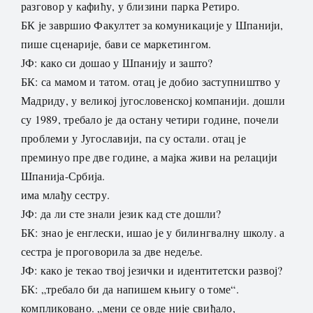
разговор у кафићу, у близини парка Ретиро.
БК је завршио Факултет за комуникације у Шпанији,
пише сценарије, бави се маркетингом.
ЈФ: како си дошао у Шпанију и зашто?
БК: са мамом и татом. отац је добио заступништво у
Мадриду, у великој југословенској компанији. дошли
су 1989, требало је да остану четири године, почели
проблеми у Југославији, па су остали. отац је
преминуо пре две године, а мајка живи на релацији
Шпанија-Србија.
има млађу сестру.
ЈФ: да ли сте знали језик кад сте дошли?
БК: знао је енглески, ишао је у билингвалну школу. а
сестра је проговорила за две недеље.
ЈФ: како је текао твој језички и идентитетски развој?
БК: „требало би да напишем књигу о томе“.
компликовано. „мени се овде није свиђало,