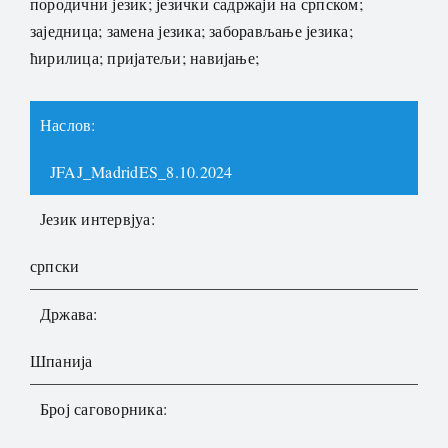
породични језик; језички садржаји на српском;
заједница; замена језика; заборављање језика;
ћирилица; пријатељи; навијање;
Наслов:
JFAJ_MadridES_8.10.2024
Језик интервјуа:
српски
Држава:
Шпанија
Број саговорника: