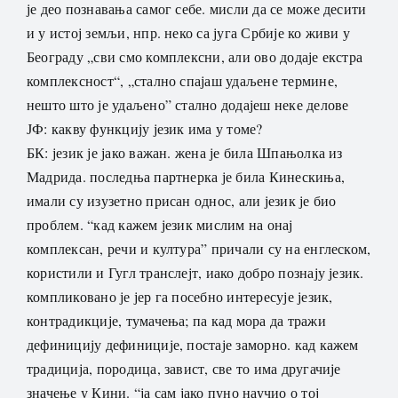
је део познавања самог себе. мисли да се може десити
и у истој земљи, нпр. неко са југа Србије ко живи у
Београду „сви смо комплексни, али ово додаје екстра
комплексност“, „стално спајаш удаљене термине,
нешто што је удаљено” стално додајеш неке делове
ЈФ: какву функцију језик има у томе?
БК: језик је јако важан. жена је била Шпањолка из
Мадрида. последња партнерка је била Кинескиња,
имали су изузетно присан однос, али језик је био
проблем. “кад кажем језик мислим на онај
комплексан, речи и култура” причали су на енглеском,
користили и Гугл транслејт, иако добро познају језик.
компликовано је јер га посебно интересује језик,
контрадикције, тумачења; па кад мора да тражи
дефиницију дефиниције, постаје заморно. кад кажем
традиција, породица, завист, све то има другачије
значење у Кини. “ја сам јако пуно научио о тој