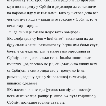
који позива децу у Србији и дијаспори да се такмиче
па најбољи иду у летњи камп. тако су његова деца већ
четири пута ишла у различите градове у Србији; то је
нека стара гарда…
ЈФ: да ли им је сметао недостатак комфора?
БК: „моја деца су four wheel drive“, васпитали их да
буду сналажљиви. различити су: ћерка има бољи слух,
боља је са људима, али је мање заинтересована за
Србију. а син јесте, ложи се на Јокића пошто воли
кошарку. „бајпасовао ме је“, он (отац) има личну везу
са Србијом, а син креира своју. тренутно је на
размени, годину дана у Филолошкој гимназији,
шпанско одељење
БК: идеолошки негира југоносталгију али постоји
нека меланхолија. раније је ишао 3-4 пута годишње у
Србију, последње године два пута