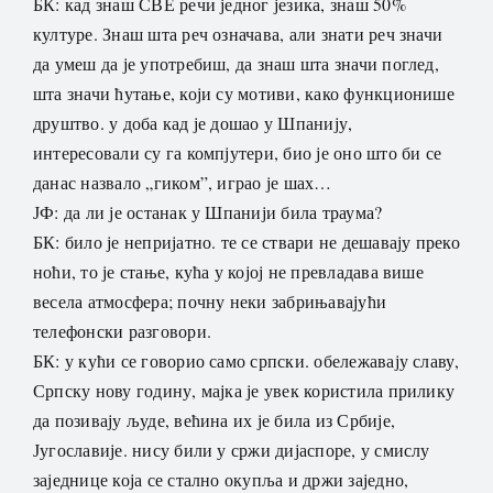
БК: кад знаш СВЕ речи једног језика, знаш 50%
културе. Знаш шта реч означава, али знати реч значи
да умеш да је употребиш, да знаш шта значи поглед,
шта значи ћутање, који су мотиви, како функционише
друштво. у доба кад је дошао у Шпанију,
интересовали су га компјутери, био је оно што би се
данас назвало „гиком”, играо је шах…
ЈФ: да ли је останак у Шпанији била траума?
БК: било је непријатно. те се ствари не дешавају преко
ноћи, то је стање, кућа у којој не превладава више
весела атмосфера; почну неки забрињавајући
телефонски разговори.
БК: у кући се говорио само српски. обележавају славу,
Српску нову годину, мајка је увек користила прилику
да позивају људе, већина их је била из Србије,
Југославије. нису били у сржи дијаспоре, у смислу
заједнице која се стално окупља и држи заједно,