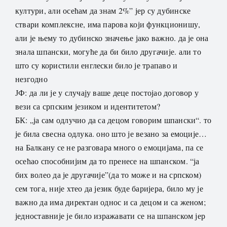
култури, али осећам да знам 2%” јер су дубинске
ствари комплексне, има парова који функционишу,
али је њему то дубинско значење јако важно. да је она
знала шпански, могуће да би било другачије. али то
што су користили енглески било је трапаво и
незгодно
ЈФ: да ли је у случају ваше деце постојао договор у
вези са српским језиком и идентитетом?
БК: „ја сам одлучио да са децом говорим шпански“. то
је била свесна одлука. оно што је везано за емоције…
на Балкану се не разговара много о емоцијама, па се
осећао способнијим да то пренесе на шпанском. “ја
бих волео да је другачије”(да то може и на српском)
сем тога, није хтео да језик буде баријера, било му је
важно да има директан однос и са децом и са женом;
једноставније је било изражавати се на шпанском јер