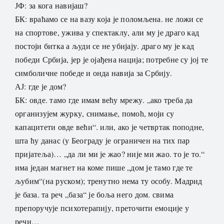
ЈФ: за кога навијаш?
БК: враћамо се на вазу која је поломљена. не ложи се
на спортове, ужива у спектаклу, али му је драго кад
постоји битка а људи се не убијају. драго му је кад
победи Србија, јер је ојађена нација; потребне су јој те
симболичне победе и онда навија за Србију.
АЈ: где је дом?
БК: овде. тамо где имам већу мрежу. „ако треба да
организујем журку, снимање, помоћ, моји су
капацитети овде већи“. или, ако је четвртак поподне,
шта ћу данас (у Београду је ограничен на тих пар
пријатеља)… „да ли ми је жао? није ми жао. то је то.“
има један магнет на коме пише „дом је тамо где те
љубим“(на руском); тренутно нема ту особу. Мадрид
је база. та реч „база“ је боља него дом. свима
препоручује психотерапију, преточити емоције у
речи…